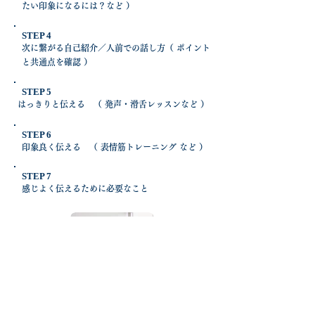
たい印象になるには？など ）
STEP 4
次に繋がる自己紹介／人前での話し方（ ポイント
と共通点を確認 ）
STEP 5
はっきりと伝える （ 発声・滑舌レッスンなど ）
STEP 6
印象良く伝える （ 表情筋トレーニング など ）
STEP 7
​感じよく伝えるために必要なこと
皆様の受講理由