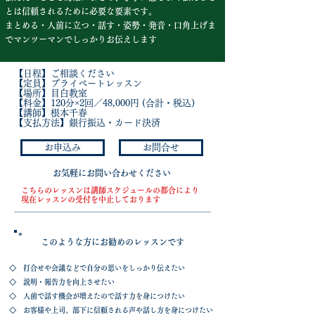
とは信頼されるために必要な要素です。
まとめる・人前に立つ・話す・姿勢・発音・口角上げま
でマンツーマンでしっかりお伝えします
【日程】ご相談ください
【定員】プライベートレッスン
【場所】目白教室
【料金】120分×2回／48,000円 (合計・税込)
​​【講師】根本千春
​【支払方法】銀行振込・カード決済
お申込み
お問合せ
​お気軽にお問い合わせください
​こちらのレッスンは講師スケジュールの都合により
現在レッスンの受付を中止しております
​このような方にお勧めのレッスンです
◇ 打合せや会議などで自分の思いをしっかり伝えたい
◇ 説明・報告力を向上させたい
◇ 人前で話す機会が増えたので話す力を身につけたい
◇ お客様や上司、部下に信頼される声や話し方を身につけたい